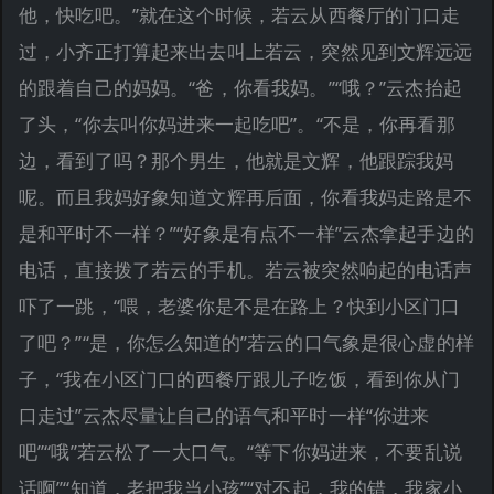
他，快吃吧。”就在这个时候，若云从西餐厅的门口走
过，小齐正打算起来出去叫上若云，突然见到文辉远远
的跟着自己的妈妈。“爸，你看我妈。”“哦？”云杰抬起
了头，“你去叫你妈进来一起吃吧”。“不是，你再看那
边，看到了吗？那个男生，他就是文辉，他跟踪我妈
呢。而且我妈好象知道文辉再后面，你看我妈走路是不
是和平时不一样？”“好象是有点不一样”云杰拿起手边的
电话，直接拨了若云的手机。若云被突然响起的电话声
吓了一跳，“喂，老婆你是不是在路上？快到小区门口
了吧？”“是，你怎么知道的”若云的口气象是很心虚的样
子，“我在小区门口的西餐厅跟儿子吃饭，看到你从门
口走过”云杰尽量让自己的语气和平时一样“你进来
吧”“哦”若云松了一大口气。“等下你妈进来，不要乱说
话啊”“知道，老把我当小孩”“对不起，我的错，我家小