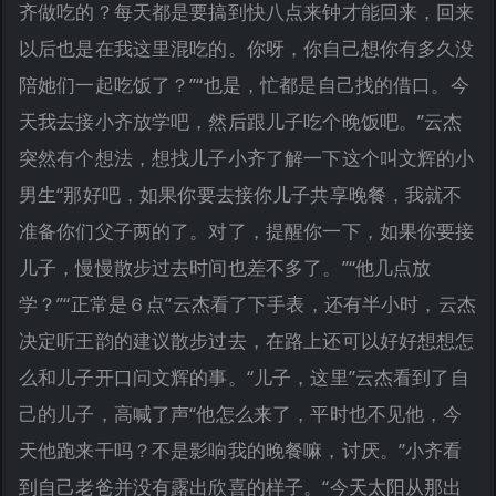
齐做吃的？每天都是要搞到快八点来钟才能回来，回来
以后也是在我这里混吃的。你呀，你自己想你有多久没
陪她们一起吃饭了？”“也是，忙都是自己找的借口。今
天我去接小齐放学吧，然后跟儿子吃个晚饭吧。”云杰
突然有个想法，想找儿子小齐了解一下这个叫文辉的小
男生“那好吧，如果你要去接你儿子共享晚餐，我就不
准备你们父子两的了。对了，提醒你一下，如果你要接
儿子，慢慢散步过去时间也差不多了。”“他几点放
学？”“正常是６点”云杰看了下手表，还有半小时，云杰
决定听王韵的建议散步过去，在路上还可以好好想想怎
么和儿子开口问文辉的事。“儿子，这里”云杰看到了自
己的儿子，高喊了声“他怎么来了，平时也不见他，今
天他跑来干吗？不是影响我的晚餐嘛，讨厌。”小齐看
到自己老爸并没有露出欣喜的样子。“今天太阳从那出