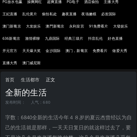
PG放水包赢
操爽网红
超爽直播
PG电子
酒店偷拍
主播大秀
王妃直播
乱伦黄片
偷拍私处
趣夜直播
夜场嫩模
必发国际
澳门新葡京
大发娱乐
澳門新葡京
永利皇宫
91免费看片
大發娱乐
636新葡京
激情裸聊
九鼎国际
经典三级片
抖音乱伦
好色直播
开元官方
天天爆大奖
金沙国际
澳门，新葡京
免费看片
做爱大秀
直播大秀
澳门威尼斯
首页
生活都市
正文
全新的生活
发布时间：
人气：680
字数：6840全新的生活今年４８岁的夏云杰曾经以为自
己的生活就是那样，一天天日复日的就这样过去了，要