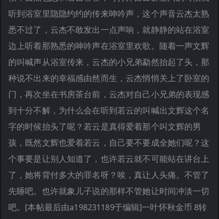
听到浴室里隐隐约约的传来呻吟声，这个声音云杰太熟
悉不过了，云杰不敢发出一点声响，就静静的站在浴室
边上听着那熟悉的呻吟声在浴室里欢歌。随着一声文辉
的叫喊声从浴室传来，云杰的小兄弟勐然抬起了头，那
种说不出来的幸福感由然而生，云杰悄悄关上了卧室的
门，再次坐在书房茶台前，云杰对自己小兄弟的表现感
到十分不解，为什么会在听到若云的叫喊出文辉这个名
字的时候抬头了呢？若云是真得爱着那个叫文辉的男
孩，既然文辉也爱着若云，自己要不要成全她们呢？这
个事要是让别人知道了，也许若云就不可能站在讲台上
了，她将背付多大的罪名呀？唉，真让人头痛。不管了
先睡吧。也许就象儿子说的那样不管她让时间冲淡一切
吧。[本帖最后由a198231189于编辑]一叶怀秋金币 8转