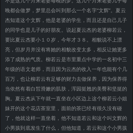
不是这几个月来老婆每晚的梦。这几个月来老婆几乎每
晚都会做梦，梦里总会叫到那么一个名字“文辉”。夏云
杰知道这个文辉，他是老婆的学生，而且还是自己儿子
的同学也是儿子的好朋友。说起夏云杰的老婆柳若云，
要比夏云杰要小１０岁，今年才３８。相貌说不上漂
亮，但岁月并没有将她的相貌改变太多，相反让她更多
添了成熟的气质。柳若云是市里重点中学的一名初中三
年级的语文老师，而且因为云杰的收入一年也能有个几
百万，也让柳若云有足够的财力去做保养，因为保养得
当依然有着白皙滑嫩的肌肤，浑园挺翘的美臀和坚挺的
胸。夏云杰从下午就一直坐在小区边上这个柳若云小姐
妹开的这个花店茶室里，面前的茶已经有很久没有碰
了，他就这样一直坐着，他不知道若云和这个叫文辉的
小男孩到底发生了什么，但他知道，若云和这个小男孩