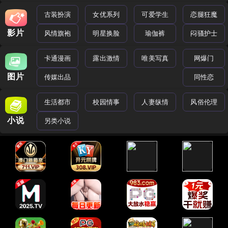
古装扮演
女优系列
可爱学生
恋腿狂魔
影片
风情旗袍
明星换脸
瑜伽裤
闷骚护士
卡通漫画
露出激情
唯美写真
网爆门
图片
传媒出品
同性恋
生活都市
校园情事
人妻纵情
风俗伦理
小说
另类小说