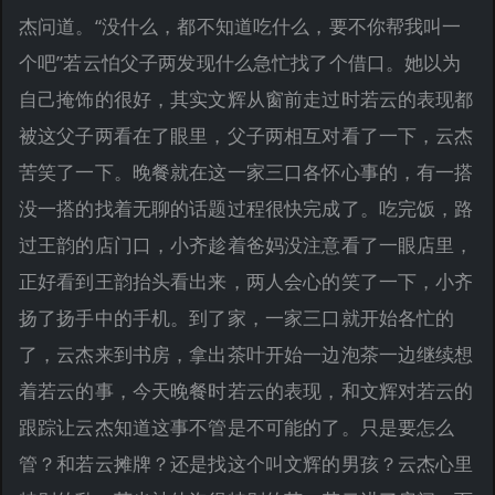
杰问道。“没什么，都不知道吃什么，要不你帮我叫一
个吧”若云怕父子两发现什么急忙找了个借口。她以为
自己掩饰的很好，其实文辉从窗前走过时若云的表现都
被这父子两看在了眼里，父子两相互对看了一下，云杰
苦笑了一下。晚餐就在这一家三口各怀心事的，有一搭
没一搭的找着无聊的话题过程很快完成了。吃完饭，路
过王韵的店门口，小齐趁着爸妈没注意看了一眼店里，
正好看到王韵抬头看出来，两人会心的笑了一下，小齐
扬了扬手中的手机。到了家，一家三口就开始各忙的
了，云杰来到书房，拿出茶叶开始一边泡茶一边继续想
着若云的事，今天晚餐时若云的表现，和文辉对若云的
跟踪让云杰知道这事不管是不可能的了。只是要怎么
管？和若云摊牌？还是找这个叫文辉的男孩？云杰心里