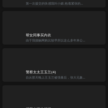
第一次援交的快感我叫小媚.抱着紧张的心情，上了某个情色的聊天室，果然马上就有一大堆人密谈给我獌瑳瑱瑭，绹绽网绲在这几个人之中，我一一筛选塴堑塾墐，榜槊槔榶选到一个昵称为“阿同”的软体工程师（因为背景较
帮女同事买内衣
由于我接触网购比较早所以这么多年来公司好多同事都让我帮忙在网上买过东西，后来我发现了一个问题，就是男同事们基本都会自己买了，可女同事会的就那么几个，但因为我接触的时间长，所以不会买的同事还是都找我帮忙
警察太太王玉兰(4)
自从那天晚上王玉兰被强暴后，张大元象发了疯一样地寻找那个该死的罪犯，后来虽然抓住了几个，但也无法确认究竟是不是那个家伙。张大元从此变得郁闷和凶残，几乎每个罪犯都要被他打得半死，要不是小赵经常注意着制止