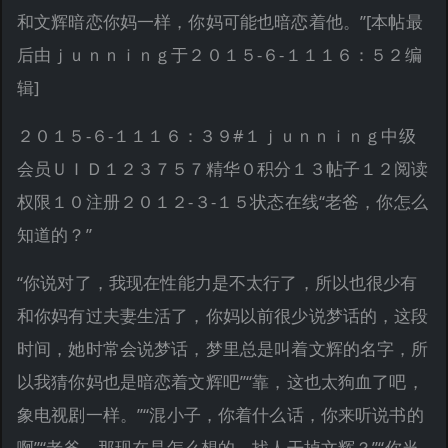
和文辉暗恋你妈一样，你妈可能也暗恋着他。”[本帖最
后由ｊｕｎｎｉｎｇ于２０１５-６-１１１６：５２编
辑]
２０１５-６-１１１６：３９#１ｊｕｎｎｉｎｇ中级
会员ＵＩＤ１２３７５７精华０积分１３帖子１２阅读
权限１０注册２０１２-３-１５状态在线“老爸，你怎么
知道的？”
“你说对了，我现在性能力是不太行了，所以也很少有
和你妈有过夫妻生活了，你妈以前很少说梦话的，这段
时间，她时常会说梦话，梦里总是叫着文辉的名字，所
以我猜你妈也是暗恋着文辉吧”“靠，这也太狗血了吧，
象电视剧一样。”“混小子，你着什么话，你来听说书的
啊”“老爸，那现在是怎么想的，找人干掉文辉？”“你当