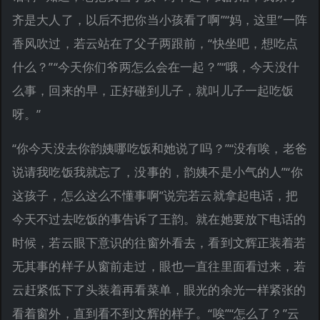
齐是大人了，以后不把你当小孩看了啊”“妈，这里”一阵
香风吹过，若云站在了父子两跟前，“快坐吧，想吃点
什么？”“今天你们爷两怎么会在一起？”“哦，今天没什
么事，回来的早，正好碰到儿子，就叫儿子一起吃饭
呀。”
“你今天没去你韵姨哪吃饭和她说了吗？”“没有唉，老爸
说请我吃饭我就忘了，没事的，韵姨不是小气的人”“你
这孩子，怎么这么不懂事啊”说完若云就拿起电话，把
今天不过去吃饭的事告诉了王韵。就在她要放下电话的
时候，若云眼下意识的往窗外看去，看到文辉正装着若
无其事的样子从窗前走过，眼也一直往里面看过来，若
云赶紧低下了头装着再看菜单，眼光的余光一样紧张的
看着窗外，直到看不到文辉的样子。“唉”“怎么了？”云