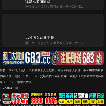
淫荡老婆偷情记
家住在乡下孟洁，苗条的裸体每一部分都那样的光滑、细致。乳房虽不大但却有漂亮的形状。而二十七岁的美妙身材自从和阿峰结婚的九年了，开始有了圆润和柔软的变化。丈夫阿峰因工作的关系离开孟洁身边大约一个星期才回
风骚的女财务主管
看了网上许多讲述夫妻之间的故事，我一直有这样的冲动，想把自己的事也说出来。迟疑、犹豫了许久，今天，我终于鼓足勇气，说出自己的家庭经历。 我家在上海浦东，我和我妻子都是大学的同学，今年35岁，毕业以后
警告︰本網站只這合十八歲或以上人士觀看。內容可能令人反感；不可將本網站的
內容派發、傳閱、出售、出租、交給或借予年齡未滿18歲的人士或將本網站內容向
該人士出示、播放或放映。
TG:danke818
LEGAL DISCLAIMER WARNING: THIS FORUM CONTAINS MATERIAL WHICH
MAY OFFEND AND MAY NOT BE DISTRIBUTED, CIRCULATED, SOLD, HIRED,