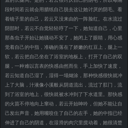
段时间若云就会用腊纸自己脱去这让她讨厌的阴毛。看
着镜子里的自己，若云又没来由的一阵脸红。在水流过
阴部时，若云不自觉轻轻哼了一下，她知道自己，心里
那条虫子开始让她骚动不安了，她闭上了眼睛，用心感
觉着自己的中指，准确的落在了娇嫩的红豆上，腿上一
软，若云把自己坐在了浴室的地板上，打开了自己的双
腿，一种难以言表的快感由然而生，手上加快了速度，
若云知道自己湿了，湿得一塌煳涂，那种快感很快就冲
上了大脑，汁液像小溪般从阴道流出，流过了肛门，流
到了浴室的地上，很快就被水冲到了下水道里。那快感
的火苗不停地向上窜动，若云开始呻吟，但她不能让自
己发出声音，她用嘴咬住了自己的左手，她的中指已经
伸进了自己的阴道，在湿滑的肉穴里搅动着，她很清楚