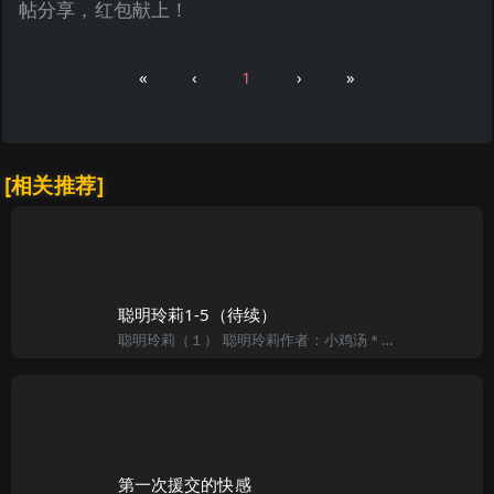
帖分享，红包献上！
«
‹
1
›
»
[相关推荐]
聪明玲莉1-5（待续）
聪明玲莉（１） 聪明玲莉作者：小鸡汤＊＊＊＊＊＊＊＊＊＊＊＊＊＊＊＊＊＊＊＊＊＊＊＊＊＊＊＊＊＊＊＊＊＊＊ 《女友的联谊派对》的失败，令我对写文章的打击不少，到后期我已经完全无法驾驭故事，甚至安排不了
第一次援交的快感