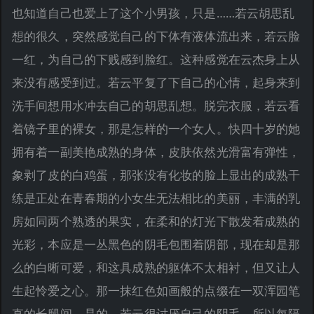
也知道自己也爱上了这个小男孩，只是……若云胡思乱
想的很久，突然感觉自己的下体有液体流出来，若云脸
一红，为自己的下贱感到脸红。这种感觉在云杰身上从
来没有感受到过。若云平复了下自己的心情，起身来到
洗手间想用水冲去自己的胡思乱想。脱完衣服，若云看
着镜子里的裸女，那是怎样的一个女人。快四十岁的她
拥有着一副美艳成熟的身体，皮肤依然光滑富有弹性，
象剥了皮的白鸡蛋，那张没有化妆的脸上显出的成熟干
练是正处在青春期的小女生无法相比的美丽，丰满的乳
房如同两个熟透的果实，在柔和的灯光下散发着成熟的
光彩，本应是一丛黑色的阴毛包围着阴部，现在却是那
么的白晰可爱，和这具成熟的躯体不太相衬，但又让人
生起怜爱之心。那一抹红色如画般的点缀在一双浑园笔
直的长腿间。是的，若云很讨厌自己的阴毛，所以每隔